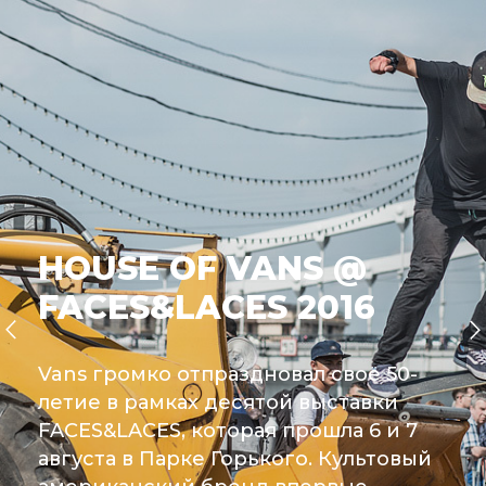
HOUSE OF VANS @
FACES&LACES 2016
Vans громко отпраздновал своё 50-
летие в рамках десятой выставки
FACES&LACES, которая прошла 6 и 7
августа в Парке Горького. Культовый