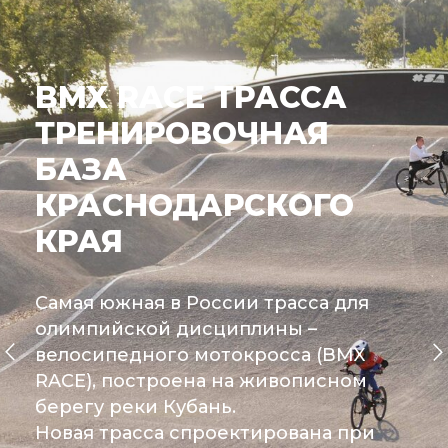
BMX RACE ТРАССА
ТРЕНИРОВОЧНАЯ
БАЗА
КРАСНОДАРСКОГО
КРАЯ
Самая южная в России трасса для
олимпийской дисциплины –
велосипедного мотокросса (BMX
RACE), построена на живописном
берегу реки Кубань.
Новая трасса спроектирована при