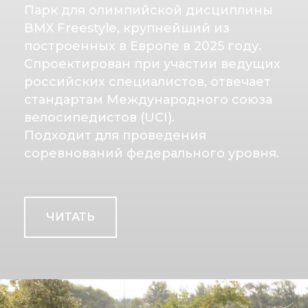
Парк для олимпийской дисциплины
BMX Freestyle, крупнейший из
построенных в Европе в 2025 году.
Спроектирован при участии ведущих
российских специалистов, отвечает
стандартам Международного союза
велосипедистов (UCI).
Подходит для проведения
соревнований федерального уровня.
ЧИТАТЬ