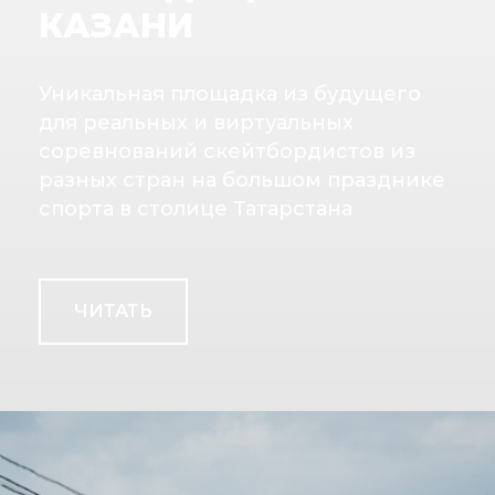
КАЗАНИ
Уникальная площадка из будущего
для реальных и виртуальных
соревнований скейтбордистов из
разных стран на большом празднике
спорта в столице Татарстана
ЧИТАТЬ