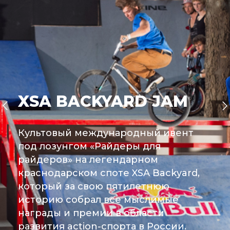
XSA BACKYARD JAM
Культовый международный ивент
под лозунгом «Райдеры для
райдеров» на легендарном
краснодарском споте XSA Backyard,
который за свою пятилетнюю
историю собрал все мыслимые
награды и премии в области
развития action-спорта в России.