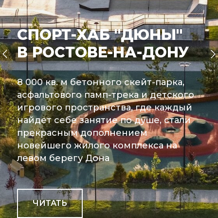
СПОРТ-ХАБ "ДЮНЫ"
В РОСТОВЕ-НА-ДОНУ
8 000 кв. м бетонного скейт-парка,
асфальтового памп-трека и детского
игрового пространства, где каждый
найдет себе занятие по душе, стали
прекрасным дополнением
новейшего жилого комплекса на
левом берегу Дона
ЧИТАТЬ