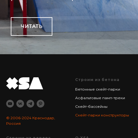
ЧИТАТЬ
Строим из бетона
Бетонные скейт-парки
Асфальтовые памп-треки
Скейт-бассейны
Cкейт-парки конструкторы
© 2006-2024
Краснодар,
Россия
Строим из дерева
О XSA