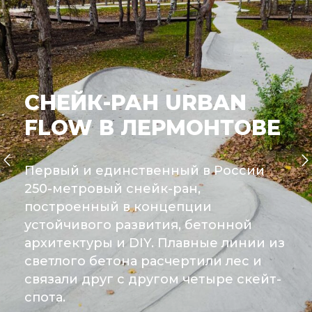
СНЕЙК-РАН URBAN
FLOW В ЛЕРМОНТОВЕ
Первый и единственный в России
250-метровый снейк-ран,
построенный в концепции
устойчивого развития, бетонной
архитектуры и DIY. Плавные линии из
светлого бетона расчертили лес и
связали друг с другом четыре скейт-
спота.