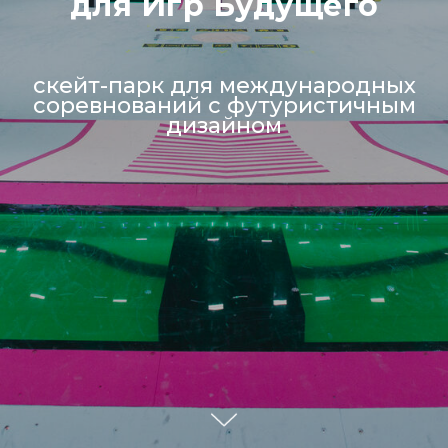
для Игр Будущего
скейт-парк для международных
соревнований с футуристичным
дизайном