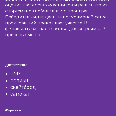
оценит мастерство участников и решит, кто из
спортсменов победил, а кто проиграл.
Победитель идет дальше по турнирной сетке,
проигравший прекращает участие. В
финальных баттлах проходят две встречи за 3
призовых места.
Дисциплины
BMX
ролики
скейтборд
самокат
Форматы